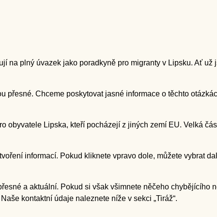
 na plný úvazek jako poradkyně pro migranty v Lipsku. Ať už jst
 jsou přesné. Chceme poskytovat jasné informace o těchto otázká
obyvatele Lipska, kteří pocházejí z jiných zemí EU. Velká část inf
oření informací. Pokud kliknete vpravo dole, můžete vybrat dalš
přesné a aktuální. Pokud si však všimnete něčeho chybějícího
Naše kontaktní údaje naleznete níže v sekci „Tiráž“.