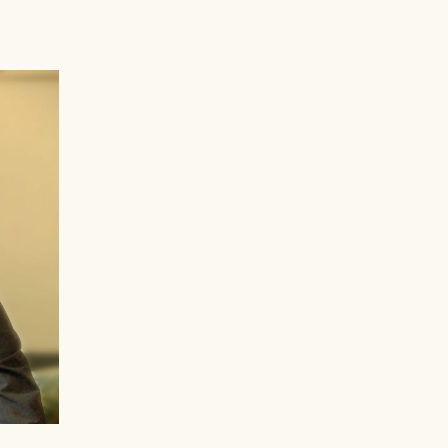
Tiếng Việt
پښتو
فارسی
العربية
Ελληνικά
Magyar
Slovenščina
Slovenčina
Português
Українська
Русский
Italiano
Français
Български