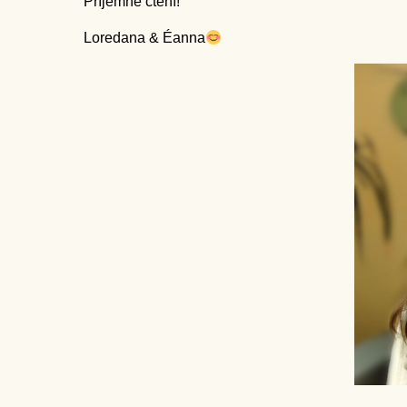
Příjemné čtení!
Loredana & Éanna