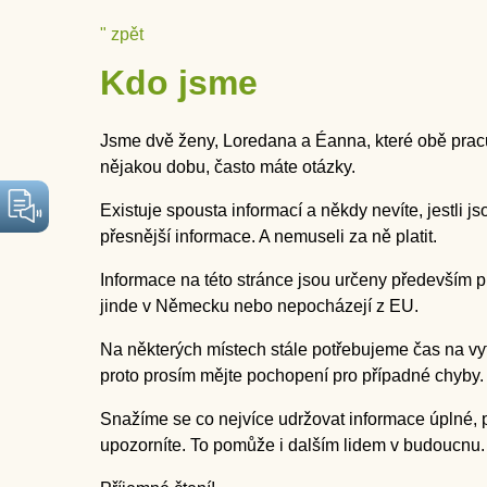
Přejít
Info To Go
" zpět
k
Kdo jsme
obsahu
Jsme dvě ženy, Loredana a Éanna, které obě pracují
nějakou dobu, často máte otázky.
Existuje spousta informací a někdy nevíte, jestli
přesnější informace. A nemuseli za ně platit.
Informace na této stránce jsou určeny především pro 
jinde v Německu nebo nepocházejí z EU.
Na některých místech stále potřebujeme čas na vytv
proto prosím mějte pochopení pro případné chyby.
Snažíme se co nejvíce udržovat informace úplné, 
upozorníte. To pomůže i dalším lidem v budoucnu. 