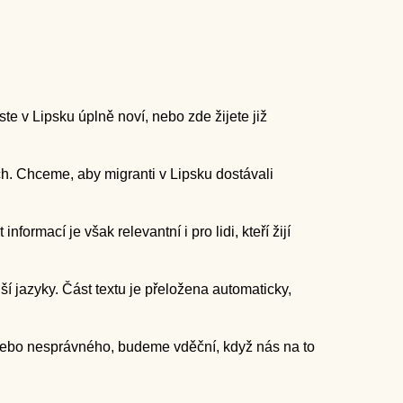
e v Lipsku úplně noví, nebo zde žijete již
ch. Chceme, aby migranti v Lipsku dostávali
ormací je však relevantní i pro lidi, kteří žijí
ქართული
Hrvatski
í jazyky. Část textu je přeložena automaticky,
Српски језик
简体中文
 nebo nesprávného, budeme vděční, když nás na to
Türkçe