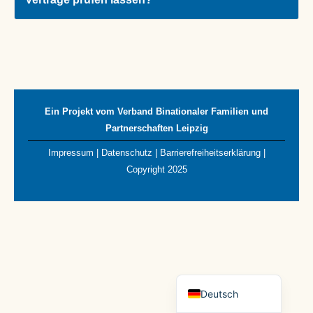
Slovenčina
Português
Українська
Русский
Čeština
Ein Projekt vom
Verband Binationaler Familien und
Partnerschaften Leipzig
Italiano
Impressum
|
Datenschutz
|
Barrierefreiheitserklärung
|
Français
Copyright 2025
Български
Español
Polski
Română
English (UK)
Deutsch