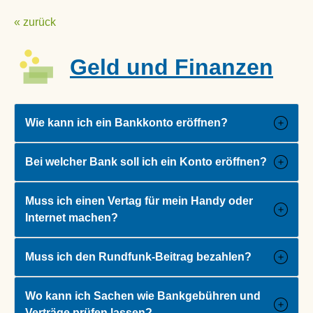
Zum
Info To Go
« zurück
Inhalt
ქართული
springen
Geld und Finanzen
Hrvatski
Српски језик
简体中文
Wie kann ich ein Bankkonto eröffnen?
Türkçe
Bei welcher Bank soll ich ein Konto eröffnen?
Tiếng Việt
پښتو
Muss ich einen Vertag für mein Handy oder
فارسی
Internet machen?
العربية
Muss ich den Rundfunk-Beitrag bezahlen?
Ελληνικά
Magyar
Wo kann ich Sachen wie Bankgebühren und
Slovenščina
Verträge prüfen lassen?