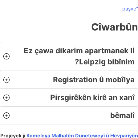
Biç
"paşve
Info To Go
ქართული
naverok
Hrvatski
Cîwarbûn
Српски језик
简体中文
Ez çawa dikarim apartmanek li
Türkçe
Leipzig bibînim?
Tiếng Việt
پښتو
Registration û mobîlya
فارسی
العربية
Pirsgirêkên kirê an xanî
Ελληνικά
bêmalî
Magyar
Slovenščina
Projeyek ji
Komeleya Malbatên Duneteweyî û Hevpariyên
Slovenčina