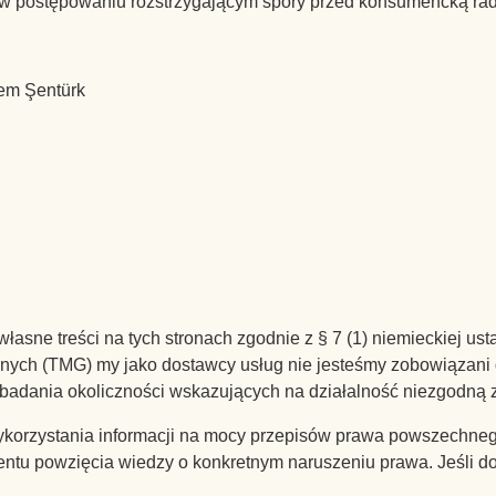
w postępowaniu rozstrzygającym spory przed konsumencką rad
dem Şentürk
łasne treści na tych stronach zgodnie z § 7 (1) niemieckiej u
cznych (TMG) my jako dostawcy usług nie jesteśmy zobowiązan
 badania okoliczności wskazujących na działalność niezgodną
korzystania informacji na mocy przepisów prawa powszechne
entu powzięcia wiedzy o konkretnym naruszeniu prawa. Jeśli d