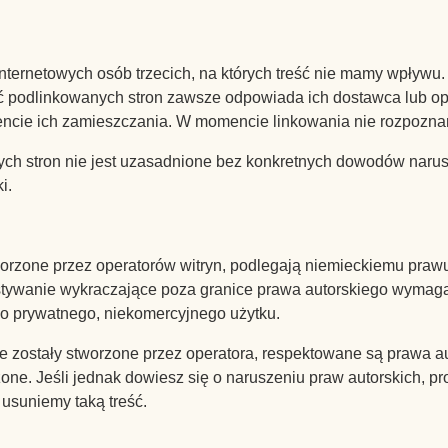
 internetowych osób trzecich, na których treść nie mamy wpływ
eść podlinkowanych stron zawsze odpowiada ich dostawca lub o
cie ich zamieszczania. W momencie linkowania nie rozpoznan
ych stron nie jest uzasadnione bez konkretnych dowodów narus
i.
tworzone przez operatorów witryn, podlegają niemieckiemu praw
tywanie wykraczające poza granice prawa autorskiego wymaga p
do prywatnego, niekomercyjnego użytku.
nie zostały stworzone przez operatora, respektowane są prawa au
ne. Jeśli jednak dowiesz się o naruszeniu praw autorskich, p
 usuniemy taką treść.