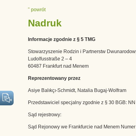
Przejdź
Info To Go
" powrót
do
Nadruk
treści
Informacje zgodnie z § 5 TMG
Stowarzyszenie Rodzin i Partnerstw Dwunarodowy
Ludolfusstraße 2 – 4
60487 Frankfurt nad Menem
Reprezentowany przez
Asiye Balıkçı-Schmidt, Natalia Bugaj-Wolfram
Przedstawiciel specjalny zgodnie z § 30 BGB: NN
Sąd rejestrowy:
Sąd Rejonowy we Frankfurcie nad Menem Numer r