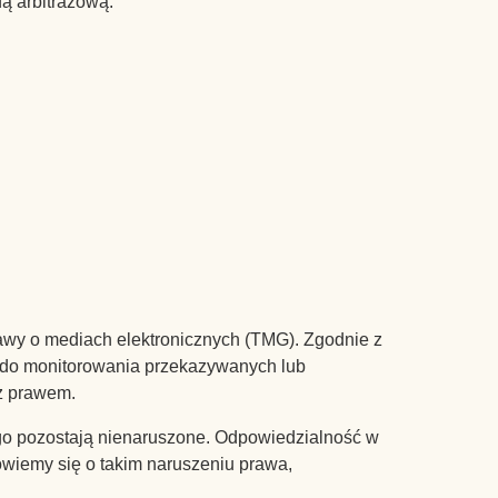
ą arbitrażową.
ქართული
stawy o mediach elektronicznych (TMG). Zgodnie z
Hrvatski
i do monitorowania przekazywanych lub
Српски језик
 z prawem.
简体中文
go pozostają nienaruszone. Odpowiedzialność w
Türkçe
owiemy się o takim naruszeniu prawa,
Tiếng Việt