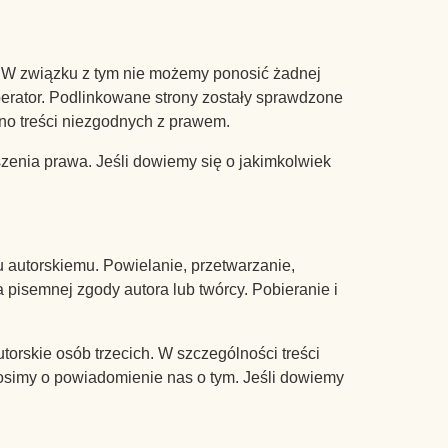
پښتو
فارسی
u. W związku z tym nie możemy ponosić żadnej
العربية
perator. Podlinkowane strony zostały sprawdzone
o treści niezgodnych z prawem.
Ελληνικά
Magyar
zenia prawa. Jeśli dowiemy się o jakimkolwiek
Slovenščina
Slovenčina
Português
u autorskiemu. Powielanie, przetwarzanie,
Українська
isemnej zgody autora lub twórcy. Pobieranie i
Русский
torskie osób trzecich. W szczególności treści
Čeština
rosimy o powiadomienie nas o tym. Jeśli dowiemy
Italiano
Français