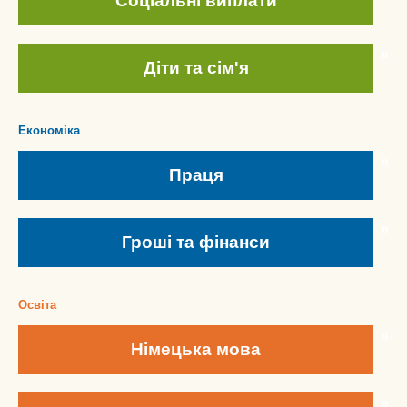
Соціальні виплати
ქართული
Діти та сім'я
Hrvatski
Српски језик
Економіка
简体中文
Праця
Türkçe
Tiếng Việt
پښتو
Гроші та фінанси
فارسی
العربية
Освіта
Ελληνικά
Німецька мова
Magyar
Slovenščina