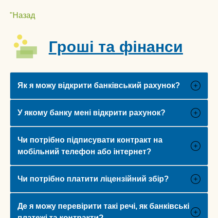
Перейти
Інформація на виході
"Назад
до
ქართული
вмісту
Гроші та фінанси
Hrvatski
Српски језик
简体中文
Як я можу відкрити банківський рахунок?
Türkçe
У якому банку мені відкрити рахунок?
Tiếng Việt
پښتو
Чи потрібно підписувати контракт на
فارسی
мобільний телефон або інтернет?
العربية
Чи потрібно платити ліцензійний збір?
Ελληνικά
Magyar
Де я можу перевірити такі речі, як банківські
Slovenščina
платежі та контракти?