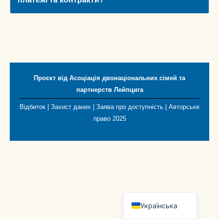
Slovenčina
Português
Русский
Čeština
Italiano
Проєкт від
Асоціація двонаціональних сімей та
партнерств Лейпцига
Français
Відбиток
|
Захист даних
|
Заява про доступність
| Авторське
Български
право 2025
Español
Polski
Română
English (UK)
Deutsch
Українська